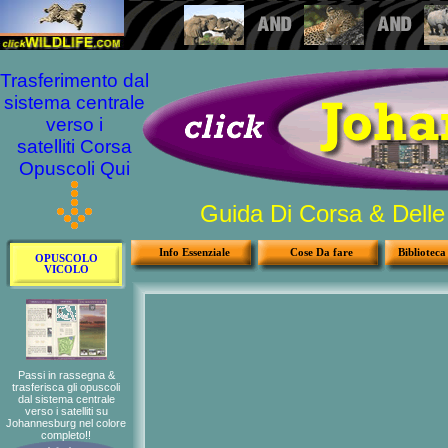
Trasferimento dal
sistema centrale
verso i
satelliti Corsa
Opuscoli Qui
Guida Di Corsa & Delle 
Info Essenziale
Cose Da fare
Biblioteca
OPUSCOLO
VICOLO
Passi in rassegna &
trasferisca gli opuscoli
dal sistema centrale
verso i satelliti su
Johannesburg nel colore
completo!!